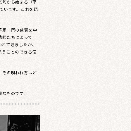
文句から始まる『平
れています。これを琵
平家一門の盛衰を中
法師たちによって
われてきましたが、
唄うことのできる伝
、その唄われ方はど
重なものです。