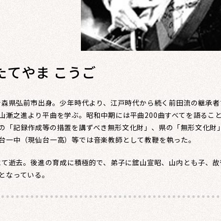
たてやま こうご
青森県弘前市出身。少年時代より、江戸時代から続く前田流の継承者
山漸之進より平曲を学ぶ。昭和中期には平曲200曲すべてを語るこ
の「記録作成等の措置を講ずべき無形文化財」、県の「無形文化財
台一中（現仙台一高）等では音楽教師として教鞭を執った。
にて逝去。後進の育成に積極的で、弟子に舘山宣昭、山内とも子、故
となっている。