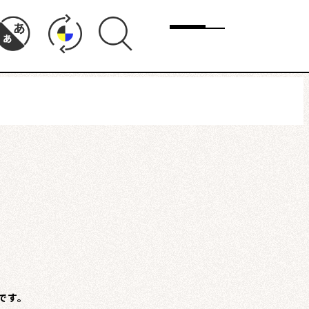
メニュー
ド
まちりょくについて
報です。