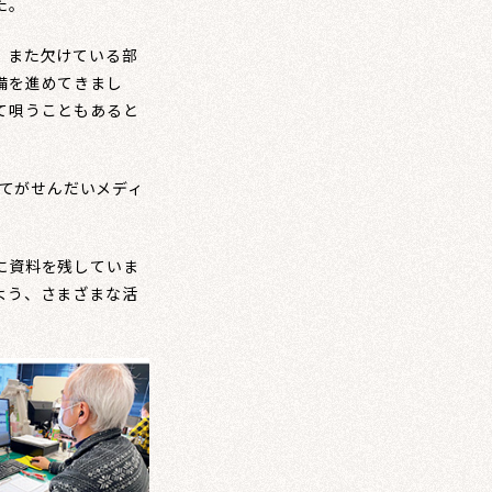
た。
、また欠けている部
備を進めてきまし
て唄うこともあると
べてがせんだいメディ
に資料を残していま
よう、さまざまな活