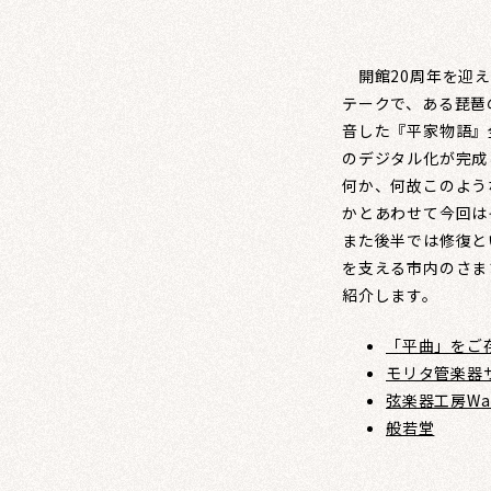
開館20周年を迎え
テークで、ある琵琶
音した『平家物語』全
のデジタル化が完成
何か、何故このよう
かとあわせて今回は
また後半では修復と
を支える市内のさま
紹介します。
「平曲」をご
モリタ管楽器
弦楽器工房Wat
般若堂