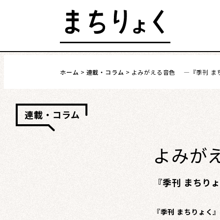
Skip
to
content
発行 : 公益財団法人 仙台市市民文化事業団
ホーム
連載・コラム
よみがえる音色 ―『季刊 ま
まちを語る
イベント情報
連載・コラム
よみが
『季刊 まちり
『季刊 まちりょく』