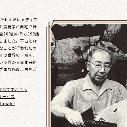
たせんだいメディア
の演奏家が自宅で録
200曲のうち192曲
しました。平曲とは
なことが行われたの
その世界の一端を、
いう点から文化芸術
ざまな修復工房をご
存じですか？へ
サービス
anabe