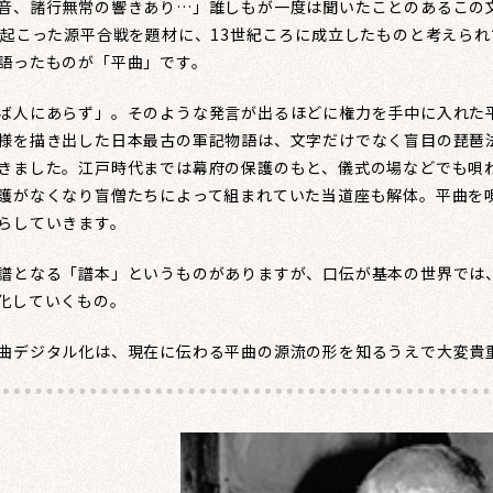
音、諸行無常の響きあり…」誰しもが一度は聞いたことのあるこの
に起こった源平合戦を題材に、13世紀ころに成立したものと考えら
語ったものが「平曲」です。
ば人にあらず」。そのような発言が出るほどに権力を手中に入れた
様を描き出した日本最古の軍記物語は、文字だけでなく盲目の琵琶
きました。江戸時代までは幕府の保護のもと、儀式の場などでも唄
護がなくなり盲僧たちによって組まれていた当道座も解体。平曲を
らしていきます。
となる「譜本」というものがありますが、口伝が基本の世界では
化していくもの。
デジタル化は、現在に伝わる平曲の源流の形を知るうえで大変貴