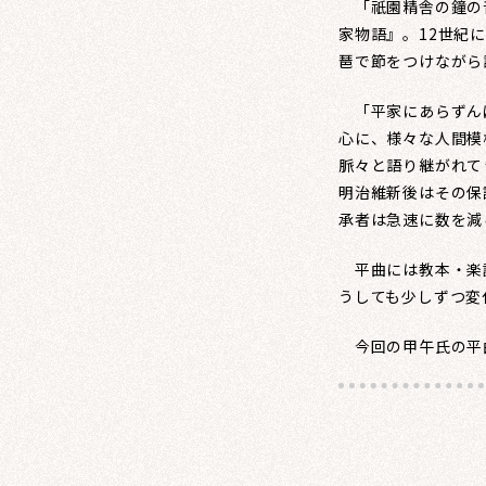
「祇園精舎の鐘の
家物語』。12世紀
琶で節をつけながら
「平家にあらずん
心に、様々な人間模
脈々と語り継がれて
明治維新後はその保
承者は急速に数を減
平曲には教本・楽譜
うしても少しずつ変
今回の甲午氏の平曲