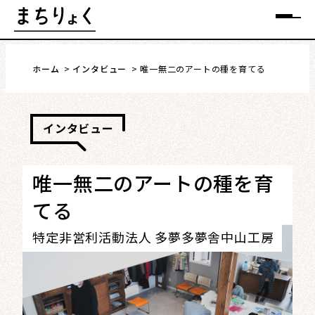
Skip
メニュー
to
content
ホーム
インタビュー
唯一無二のアートの種を育てる
インタビュー
まちを語る
イベント情報
唯一無二のアートの種を育
てる
特集
特定非営利活動法人 多夢多夢舎中山工房
インタビュー
連載・コラム