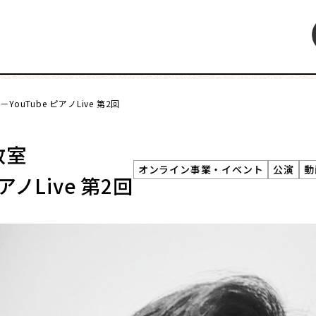
ouTube ピアノLive 第2回
特集
インタビュー
連載・コラム
レビュー・レコメン
教室
オンライン事業・イベント
公演
動
ピアノLive 第2回