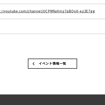
s://youtube.com/channel/UCPM9aVmz7aBQolI-ez3E7gg
イベント情報一覧