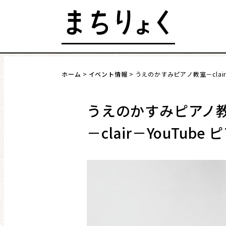
Skip
to
content
発行 : 公益財団法人 仙台市市民文化事業団
ホーム
イベント情報
うえのかすみピアノ教室－clair－Y
まちを語る
イベント情報
うえのかすみピアノ
－clair－YouTube 