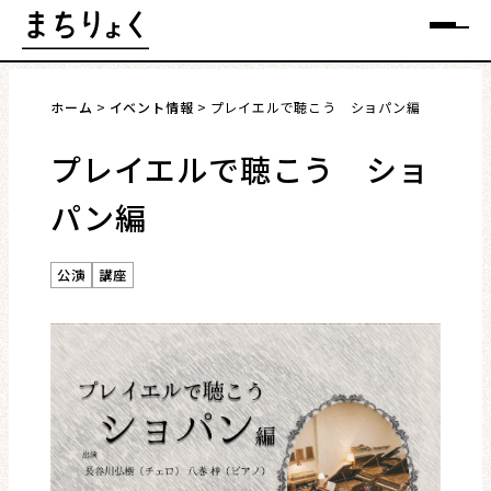
Skip
メニュー
to
content
ホーム
イベント情報
プレイエルで聴こう ショパン編
プレイエルで聴こう ショ
パン編
まちを語る
イベント情報
公演
講座
特集
インタビュー
連載・コラム