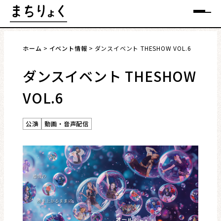
Skip
メニュー
to
content
ホーム
イベント情報
ダンスイベント THESHOW VOL.6
ダンスイベント THESHOW
VOL.6
まちを語る
イベント情報
公演
動画・音声配信
特集
インタビュー
連載・コラム