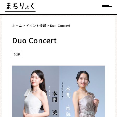
Skip
メニュー
to
content
ホーム
イベント情報
Duo Concert
Duo Concert
まちを語る
公演
イベント情報
特集
インタビュー
連載・コラム