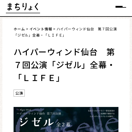
Skip
メニュー
to
content
ホーム
イベント情報
ハイパーウィンド仙台 第７回公演
「ジゼル」全幕・「ＬＩＦＥ」
ハイパーウィンド仙台 第
まちを語る
７回公演「ジゼル」全幕・
イベント情報
「ＬＩＦＥ」
特集
公演
インタビュー
連載・コラム