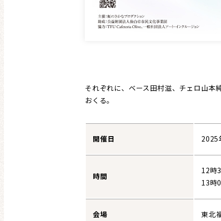
それぞれに、ベース田村滋、チェロ山本純
おくる。
開催日
202
12時
時間
13時
会場
東北福