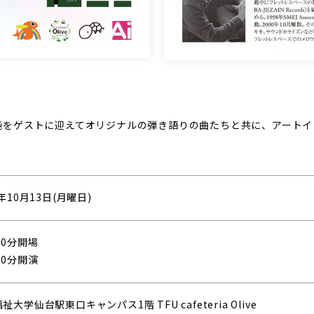
をゲストに迎えてオリジナルの弾き語りの曲たちと共に、アートイン
5年10月13日(月曜日)
30分開場
00分開演
祉大学仙台駅東口キャンパス1階 TFU cafeteria Olive