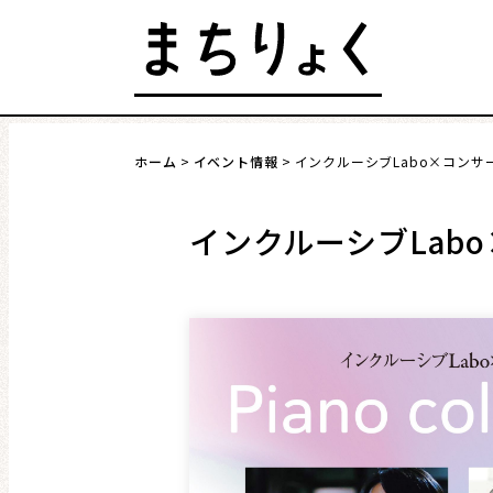
Skip
to
content
発行 : 公益財団法人 仙台市市民文化事業団
ホーム
イベント情報
インクルーシブLabo×コンサート 
まちを語る
イベント情報
インクルーシブLabo×コ