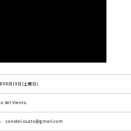
0年09月19日(土曜日)
o del Viento
sonidel.osato@gmail.com