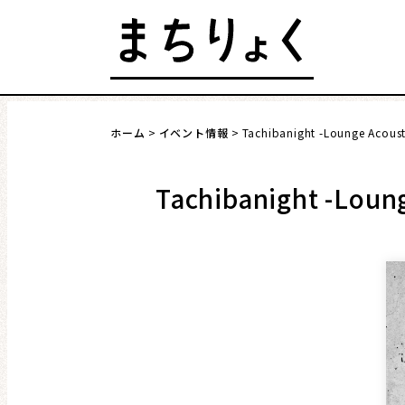
Skip
to
content
発行 : 公益財団法人 仙台市市民文化事業団
ホーム
イベント情報
Tachibanight -Lounge Acoust
まちを語る
イベント情報
Tachibanight -Loung