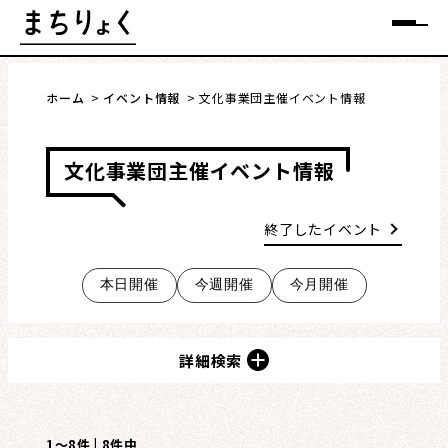
Skip
メニュー
to
content
ホーム
イベント情報
文化事業団主催イベント情報
文化事業団主催イベント情報
まちを語る
終了したイベント
イベント情報
本日開催
今週開催
今月開催
特集
インタビュー
詳細検索
連載・コラム
1〜8件 | 8件中