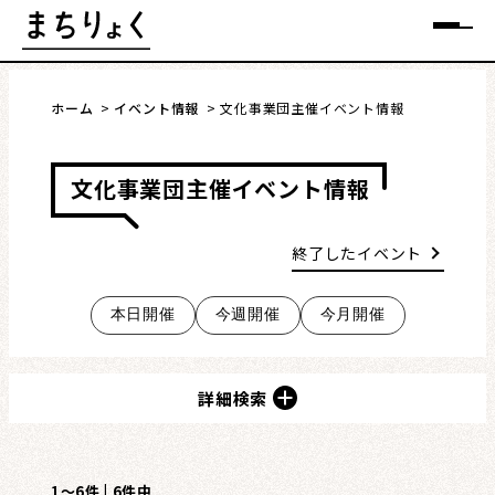
Skip
メニュー
to
content
ホーム
イベント情報
文化事業団主催イベント情報
文化事業団主催イベント情報
まちを語る
終了したイベント
イベント情報
本日開催
今週開催
今月開催
特集
インタビュー
詳細検索
連載・コラム
1〜6件 | 6件中