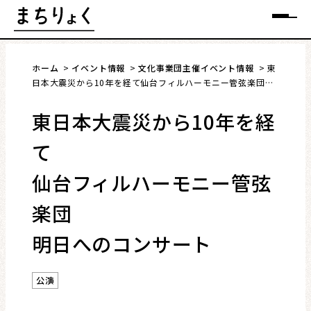
Skip
メニュー
to
content
ホーム
イベント情報
文化事業団主催イベント情報
東
日本大震災から10年を経て仙台フィルハーモニー管弦楽団明
日へのコンサート
東日本大震災から10年を経
まちを語る
て
イベント情報
仙台フィルハーモニー管弦
特集
楽団
明日へのコンサート
インタビュー
連載・コラム
公演