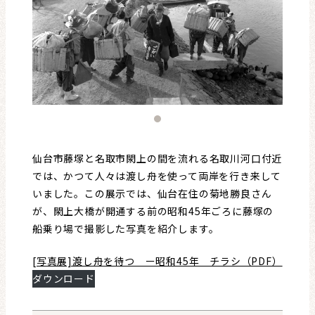
レビュー・レコメンド
まちりょくについて
仙台市藤塚と名取市閖上の間を流れる名取川河口付近
では、かつて人々は渡し舟を使って両岸を行き来して
いました。この展示では、仙台在住の菊地勝良さん
が、閖上大橋が開通する前の昭和45年ごろに藤塚の
船乗り場で撮影した写真を紹介します。
[写真展]渡し舟を待つ ー昭和45年 チラシ（PDF）
ダウンロード