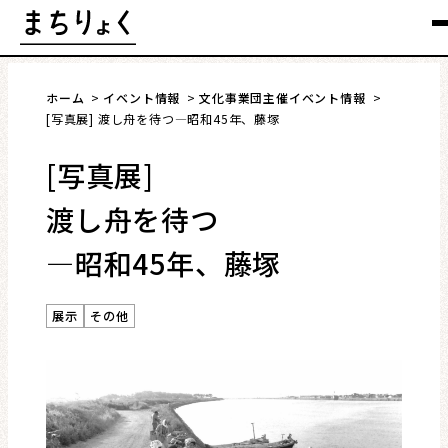
Skip
メ
to
content
ホーム
イベント情報
文化事業団主催イベント情報
[写真展] 渡し舟を待つ―昭和45年、藤塚
[写真展]
まちを語る
渡し舟を待つ
イベント情報
―昭和45年、藤塚
特集
展示
その他
インタビュー
連載・コラム