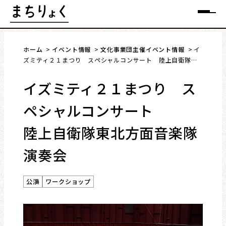
Skip
メニュー
to
content
ホーム
イベント情報
文化事業団主催イベント情報
イ
ズミティ２１まつり スペシャルコンサート 陸上自衛隊東
北方面音楽隊演奏会
イズミティ２１まつり ス
まちを語る
ペシャルコンサート
イベント情報
陸上自衛隊東北方面音楽隊
特集
演奏会
インタビュー
公演
ワークショップ
連載・コラム