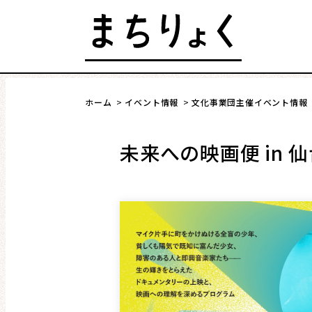
Skip
to
content
発行 : 公益財団法人 仙台市市民文化事業団
ホーム
イベント情報
文化事業団主催イベント情報
まちを語る
イベント情報
未来への映画便 in 