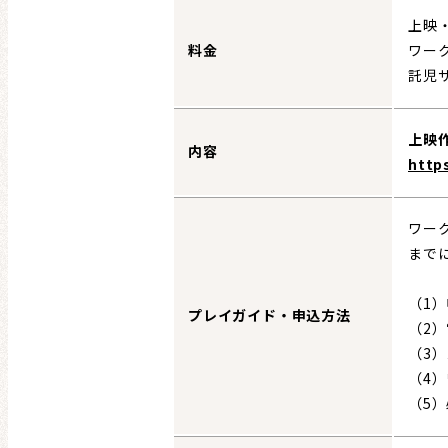
上映
料金
ワー
託児
上映
内容
http
ワー
まで
（1
プレイガイド・申込方法
（2
（3
（4
（5