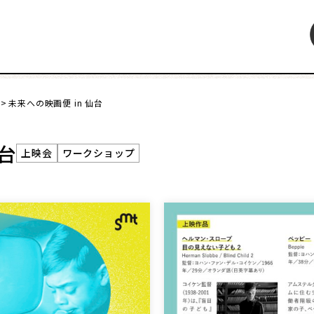
未来への映画便 in 仙台
特集
インタビュー
連載・コラム
レビュー・レコメン
仙台
上映会
ワークショップ