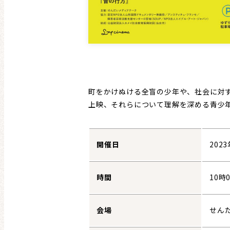
町をかけぬける全盲の少年や、社会に対
上映、それらについて理解を深める青少
開催日
202
時間
10時
会場
せん