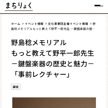
Skip
メニュー
to
content
ホーム
イベント情報
文化事業団主催イベント情報
野
島稔メモリアルもっと教えて野平一郎先生 －鍵盤楽器の歴史
と魅力－ 「事前レクチャー」
野島稔メモリアル
まちを語る
もっと教えて野平一郎先生
イベント情報
－鍵盤楽器の歴史と魅力－
特集
「事前レクチャー」
インタビュー
講座
連載・コラム