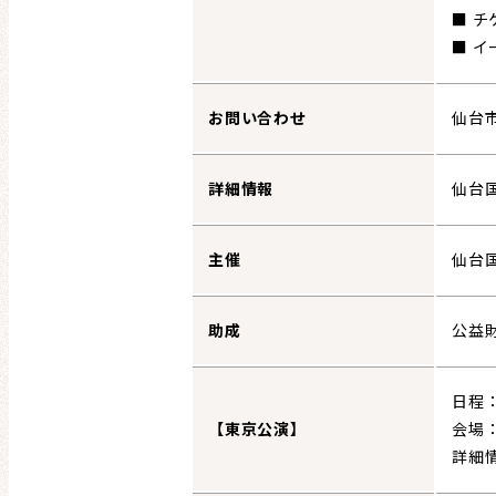
■ チ
■ イ
お問い合わせ
仙台市
詳細情報
仙台
主催
仙台
助成
公益
日程：
【東京公演】
会場
詳細