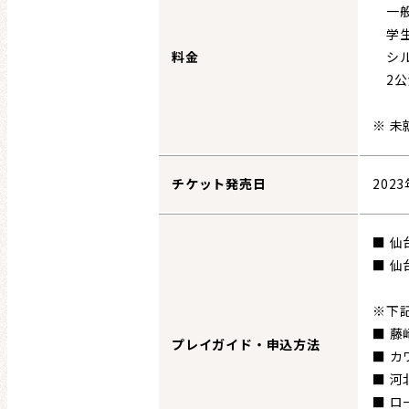
一般 
学生 
料金
シルバ
2公演
※ 
チケット発売日
202
■ 
■ 仙
※下
■ 
プレイガイド・申込方法
■ カ
■ 河
■ ロ