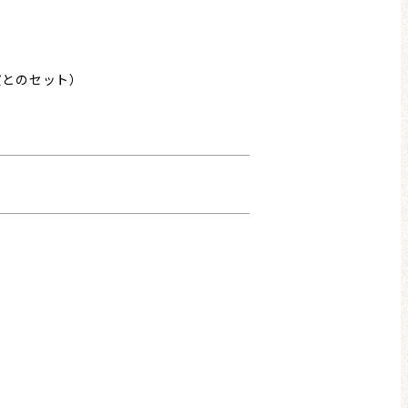
演とのセット）
）