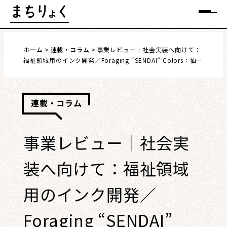
Skip
メニュー
to
content
ホーム
連載・コラム
事業レビュー｜社会実装へ向けて：
福祉領域用のインク開発／Foraging “SENDAI” Colors：仙台
の“色”を探す／持続可能な顔料とメディウムの開発
まちを語る
連載・コラム
イベント情報
事業レビュー｜社会実
特集
装へ向けて：福祉領域
インタビュー
用のインク開発／
連載・コラム
Foraging “SENDAI”