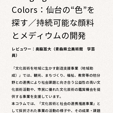
レビュー・レコメンド
Colors：仙台の“色”を
まちりょくについて
探す／持続可能な顔料
とメディウムの開発
レビュワー：奥脇嵩大（青森県立美術館 学芸
員）
「文化芸術を地域に生かす創造支援事業（地域助
成）」では、観光、まちづくり、福祉、教育等の他分
野との連携により社会課題と向き合う公益性の高い文
化芸術活動や、市民に優れた文化芸術の鑑賞機会を提
供する事業を支援しています。
本コラムでは、「文化芸術と社会の連携推進事業」と
して採択された事業の活動の様子や、その成果・課題