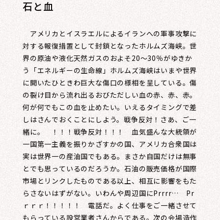
石と血
アメリカとイスラエルによるイランへの軍事攻撃に
対する報復措置として封鎖となったホルムズ海峡。世
界の原油や液化天然ガスのおよそ20～30％がゆきか
う「エネルギーの生命線」ホルムズ海峡はいまや世界
に開いたひときわ巨大な傷口の様相を呈している。傷
の裂け目から流れ出るおびただしい血の赤、赤、赤。
何が何でもこの血を止めたい。いえるタイミングで差
しはさんでおくことにしよう。戦争反対！さあ、ご一
緒に。 ！！！戦争反対！！！ 血気盛んな大統領が
一国第一主義を振りかざすかの国、アメリカ合衆国は
実は世界一の産油国でもある。まさか自国だけは無事
とでも思っているのだろうか。石油の販売価格が国際
市場とリンクしたものである以上、相互に影響をもた
らさないはずがない。いわんや周辺国にPrrrr… Pr
ｒｒｒ！！！！！ 電話だ。よく仕事をご一緒させて
もらっている設営業者さんからである。次の会場造作