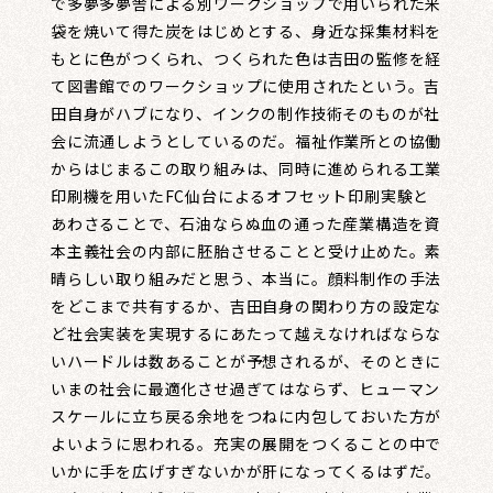
で多夢多夢舎による別ワークショップで用いられた米
袋を焼いて得た炭をはじめとする、身近な採集材料を
もとに色がつくられ、つくられた色は吉田の監修を経
て図書館でのワークショップに使用されたという。吉
田自身がハブになり、インクの制作技術そのものが社
会に流通しようとしているのだ。福祉作業所との協働
からはじまるこの取り組みは、同時に進められる工業
印刷機を用いたFC仙台によるオフセット印刷実験と
あわさることで、石油ならぬ血の通った産業構造を資
本主義社会の内部に胚胎させることと受け止めた。素
晴らしい取り組みだと思う、本当に。顔料制作の手法
をどこまで共有するか、吉田自身の関わり方の設定な
ど社会実装を実現するにあたって越えなければならな
いハードルは数あることが予想されるが、そのときに
いまの社会に最適化させ過ぎてはならず、ヒューマン
スケールに立ち戻る余地をつねに内包しておいた方が
よいように思われる。充実の展開をつくることの中で
いかに手を広げすぎないかが肝になってくるはずだ。