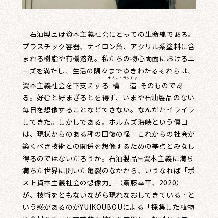
石油製品は資本主義社会にとっての生命線である。
プラスチック容器、ナイロン糸、アクリル系塗料に含
まれる樹脂や有機溶剤。私たちの物心両面におけるニ
ーズを満たし、生活の隅々までゆきわたるそれらは、
サブストラクチャー
資本主義社会を下支えする
構造
そのものであ
る。好むと好まざるとを得ず、いまや石油製品のない
毎日を想像することなどできない。なんだかイライラ
してきた。しかしである。ホルムズ海峡という傷口
は、現状からのある種の回復の径―これからの社会が
築くべき技術との関係を想像するための基点とみなし
得るのではないだろうか。石油製品≒資本主義に満ち
満ちた世界に開いた亀裂のなかから、いうなれば「ポ
スト資本主義社会の想像力」（斎藤幸平、2020）
が、技術をともないながら現れなおしてきている…と
いう感があるのがYUIKOUBOUによる「採集した植物