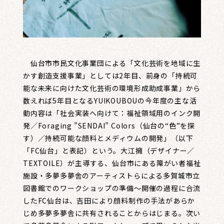
仙台市市民文化事業団による「文化芸術を地域に生
かす創造支援事業」としては2年目、前身の「持続可
能な未来に向けた文化芸術の環境形成助成事業」から
数えれば5年目となるYUIKOUBOUの今年度の主な活
動内容は「社会実装へ向けて：福祉領域用のインク開
発／Foraging ”SENDAI” Colors（仙台の“色”を探
す）／持続可能な顔料とメディウムの開発」（以下
「FC仙台」と表記）という。大江擁（デザイナー／
TEXTOILE）が主導する、仙台市にある障がい者福祉
施設・多夢多夢舎のアーティストらによる多賀城市立
図書館でのワークショップの準備～開催の過程に合流
したFC仙台は、吉田により顔料制作の手法があらか
じめ多夢多夢舎に共有されることからはじまる。次い